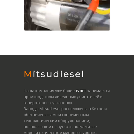
Mitsudiesel
Наша компания уже более
занимается
15 ЛЕТ
производством дизельных двигателей и
генераторных установок.
Заводы Mitsudiesel расположены в Китае и
обеспечены самым современным
технологическим оборудованием,
позволяющем выпускать актуальные
модели с качеством мирового уровня.