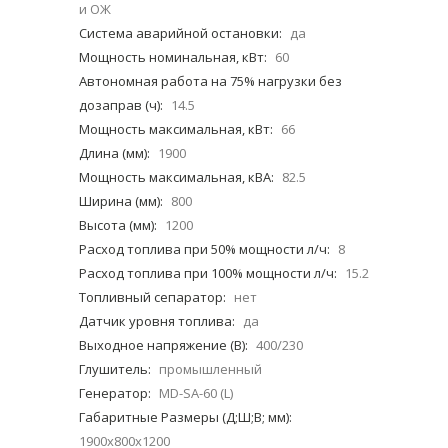
и ОЖ
Система аварийной остановки:
да
Мощность номинальная, кВт:
60
Автономная работа на 75% нагрузки без
дозаправ (ч):
14.5
Мощность максимальная, кВт:
66
Длина (мм):
1900
Мощность максимальная, кВА:
82.5
Ширина (мм):
800
Высота (мм):
1200
Расход топлива при 50% мощности л/ч:
8
Расход топлива при 100% мощности л/ч:
15.2
Топливный сепаратор:
нет
Датчик уровня топлива:
да
Выходное напряжение (В):
400/230
Глушитель:
промышленный
Генератор:
MD-SA-60 (L)
Габаритные Размеры (Д;Ш;В; мм):
1900x800x1200