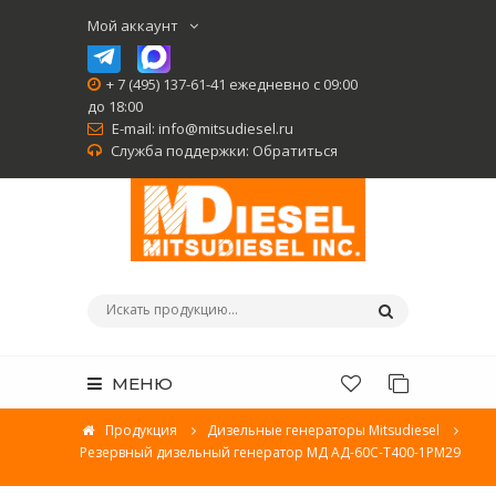
Мой аккаунт
+ 7 (495) 137-61-41 ежедневно с 09:00
до 18:00
E-mail:
info@mitsudiesel.ru
Служба поддержки:
Обратиться
МЕНЮ
Продукция
Дизельные генераторы Mitsudiesel
Резервный дизельный генератор МД АД-60С-Т400-1РМ29