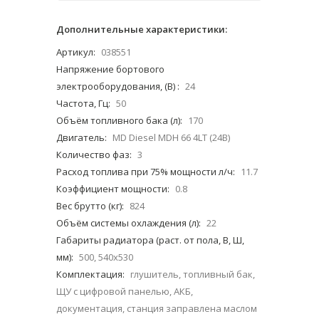
Дополнительные характеристики:
Артикул:
038551
Напряжение бортового
электрооборудования, (В) :
24
Частота, Гц:
50
Объём топливного бака (л):
170
Двигатель:
MD Diesel MDH 66 4LT (24В)
Количество фаз:
3
Расход топлива при 75% мощности л/ч:
11.7
Коэффициент мощности:
0.8
Вес брутто (кг):
824
Объём системы охлаждения (л):
22
Габариты радиатора (раст. от пола, В, Ш,
мм):
500, 540х530
Комплектация:
глушитель, топливный бак,
ЩУ с цифровой панелью, АКБ,
документация, станция заправлена маслом