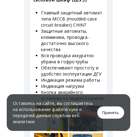
Главный защитный автомат
типа MCCB (moulded-case
circuit-breaker) CHINT
Защитные автоматы,
клеммники, проводка -
достаточно высокого
качества
Вся проводка аккуратно
убрана в гофротрубы
Обеспечивают простоту и
удобство эксплуатации ДГУ
Индикация режима работы
Индикация нагрузки
Кнопка аварийного
останова на лицевой панели
Оставаясь на сайте, вы соглашаетесь
на использование файлов куки и
Принять
передачей данных службам веб-
аналитики