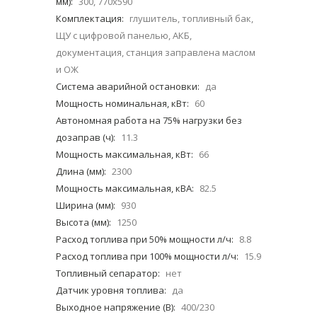
мм):
300, 770х590
Комплектация:
глушитель, топливный бак,
ЩУ с цифровой панелью, АКБ,
документация, станция заправлена маслом
и ОЖ
Система аварийной остановки:
да
Мощность номинальная, кВт:
60
Автономная работа на 75% нагрузки без
дозаправ (ч):
11.3
Мощность максимальная, кВт:
66
Длина (мм):
2300
Мощность максимальная, кВА:
82.5
Ширина (мм):
930
Высота (мм):
1250
Расход топлива при 50% мощности л/ч:
8.8
Расход топлива при 100% мощности л/ч:
15.9
Топливный сепаратор:
нет
Датчик уровня топлива:
да
Выходное напряжение (В):
400/230