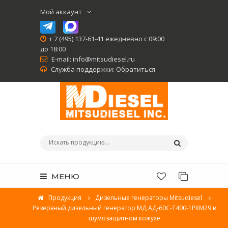
Мой аккаунт
+ 7 (495) 137-61-41 ежедневно с 09:00
до 18:00
E-mail:
info@mitsudiesel.ru
Служба поддержки:
Обратиться
МЕНЮ
Продукция
Дизельные генераторы Mitsudiesel
Резервный дизельный генератор МД АД-60С-Т400-1РКМ29 в
шумозащитном кожухе