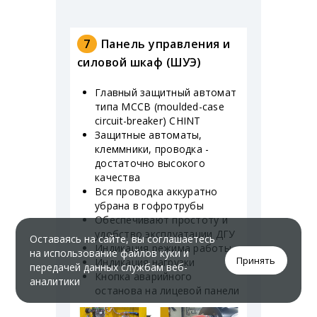
7
Панель управления и
силовой шкаф (ШУЭ)
Главный защитный автомат
типа MCCB (moulded-case
circuit-breaker) CHINT
Защитные автоматы,
клеммники, проводка -
достаточно высокого
качества
Вся проводка аккуратно
убрана в гофротрубы
Обеспечивают простоту и
удобство эксплуатации ДГУ
Оставаясь на сайте, вы соглашаетесь
Индикация режима работы
на использование файлов куки и
Принять
Индикация нагрузки
передачей данных службам веб-
Кнопка аварийного
аналитики
останова на лицевой панели