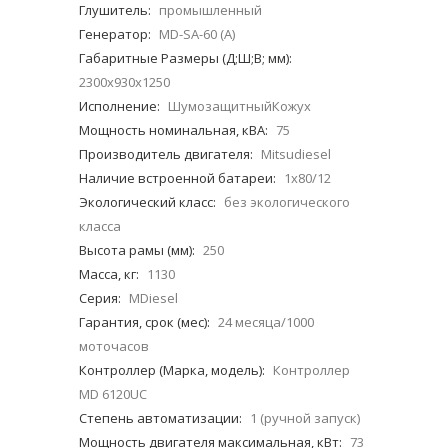
Глушитель:
промышленный
Генератор:
MD-SA-60 (A)
Габаритные Размеры (Д;Ш;В; мм):
2300x930x1250
Исполнение:
ШумозащитныйКожух
Мощность номинальная, кВА:
75
Производитель двигателя:
Mitsudiesel
Наличие встроенной батареи:
1x80/12
Экологический класс:
без экологического
класса
Высота рамы (мм):
250
Масса, кг:
1130
Серия:
MDiesel
Гарантия, срок (мес):
24 месяца/1000
моточасов
Контроллер (Марка, модель):
Контроллер
MD 6120UC
Степень автоматизации:
1 (ручной запуск)
Мощность двигателя максимальная, кВт:
73