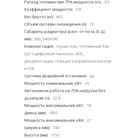
Расход топлива при 75% мощности л/ч:
3.5
Коэффициент мощности:
0.8
Вес брутто (кг):
661
Объём системы охлаждения (л):
13
Габариты радиатора (раст. от пола, В, Ш,
мм):
300, 540х590
Комплектация:
глушитель, топливный бак,
ЩУ с цифровой панелью, АКБ,
документация, станция заправлена маслом
и ОЖ
Система аварийной остановки:
да
Мощность номинальная, кВт:
16
Автономная работа на 75% нагрузки без
дозаправ (ч):
22.8
Мощность максимальная, кВт:
18
Длина (мм):
1850
Мощность максимальная, кВА:
22
Ширина (мм):
740
Высота (мм):
1150