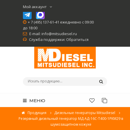
Мой аккаунт
+ 7 (495) 137-61-41 ежедневно с 09:00
до 18:00
E-mail:
info@mitsudiesel.ru
Служба поддержки:
Обратиться
МЕНЮ
Продукция
Дизельные генераторы Mitsudiesel
Резервный дизельный генератор МД АД-16С-Т400-1РКМ29 в
шумозащитном кожухе