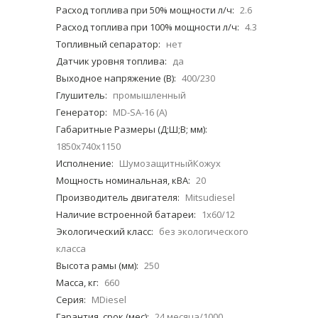
Расход топлива при 50% мощности л/ч:
2.6
Расход топлива при 100% мощности л/ч:
4.3
Топливный сепаратор:
нет
Датчик уровня топлива:
да
Выходное напряжение (В):
400/230
Глушитель:
промышленный
Генератор:
MD-SA-16 (A)
Габаритные Размеры (Д;Ш;В; мм):
1850х740х1150
Исполнение:
ШумозащитныйКожух
Мощность номинальная, кВА:
20
Производитель двигателя:
Mitsudiesel
Наличие встроенной батареи:
1x60/12
Экологический класс:
без экологического
класса
Высота рамы (мм):
250
Масса, кг:
660
Серия:
MDiesel
Гарантия, срок (мес):
24 месяца/1000