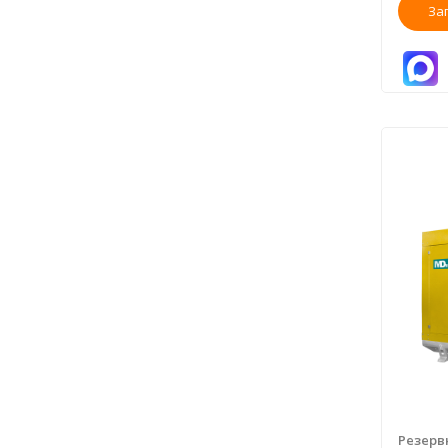
За
Резерв