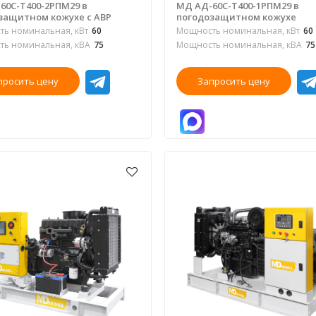
60С-Т400-2РПМ29 в
МД АД-60С-Т400-1РПМ29 в
защитном кожухе с АВР
погодозащитном кожухе
ь номинальная, кВт
60
Мощность номинальная, кВт
60
ь номинальная, кВА
75
Мощность номинальная, кВА
75
просить цену
Запросить цену