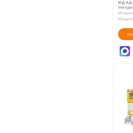
МД АД-
погодо
Мощност
Мощност
За