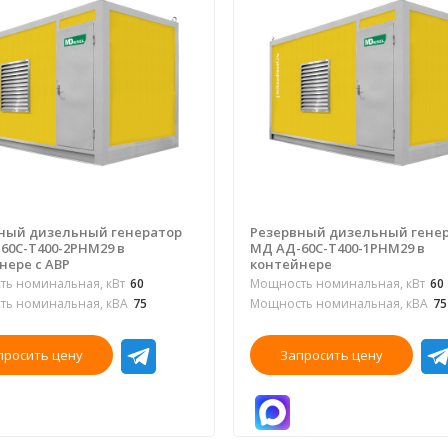
ный дизельный генератор
Резервный дизельный гене
60С-Т400-2РНМ29 в
МД АД-60С-Т400-1РНМ29 в
нере с АВР
контейнере
ь номинальная, кВт
60
Мощность номинальная, кВт
60
ь номинальная, кВА
75
Мощность номинальная, кВА
75
просить цену
Запросить цену