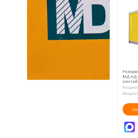
Резерв
МД АД-
контей
Мощност
Мощност
За