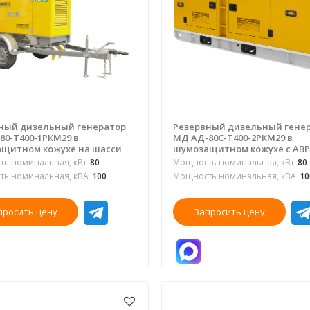
ный дизельный генератор
Резервный дизельный гене
80-Т400-1РКМ29 в
МД АД-80С-Т400-2РКМ29 в
щитном кожухе на шасси
шумозащитном кожухе с АВР
ь номинальная, кВт
80
Мощность номинальная, кВт
80
ь номинальная, кВА
100
Мощность номинальная, кВА
10
просить цену
Запросить цену