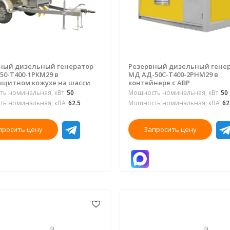
ный дизельный генератор
Резервный дизельный гене
50-Т400-1РКМ29 в
МД АД-50С-Т400-2РНМ29 в
щитном кожухе на шасси
контейнере с АВР
ь номинальная, кВт
50
Мощность номинальная, кВт
50
ь номинальная, кВА
62.5
Мощность номинальная, кВА
62
просить цену
Запросить цену