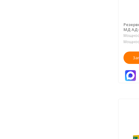
Резерв
МД АД-
Мощност
Мощност
За