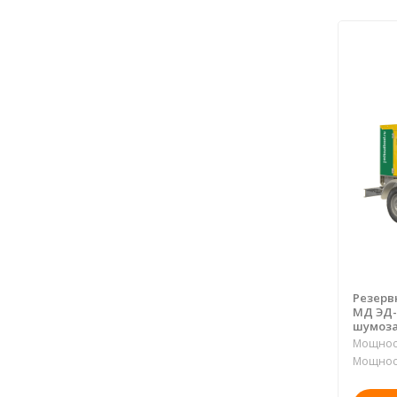
Резерв
МД ЭД-
шумоза
Мощност
Мощност