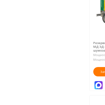
Резерв
МД ЭД-
шумоза
Мощност
Мощност
За