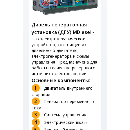
Дизель-генераторная
установка (ДГУ) MDiesel -
это электромеханическое
устройство, состоящее из
дизельного двигателя,
электрогенератора и схемы
управления. Предназначена для
работы в качестве резервного
источника электроэнергии.
Основные компоненты:
1
Двигатель внутреннего
сгорания
2
Генератор переменного
тока
3
Система управления
4
Электрический шкаф
5
Защитный кожух (с