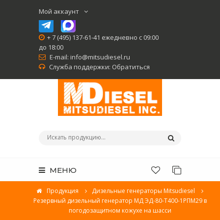
Мой аккаунт
+ 7 (495) 137-61-41 ежедневно с 09:00
до 18:00
E-mail:
info@mitsudiesel.ru
Служба поддержки:
Обратиться
МЕНЮ
Продукция
Дизельные генераторы Mitsudiesel
Резервный дизельный генератор МД ЭД-80-Т400-1РПМ29 в
погодозащитном кожухе на шасси