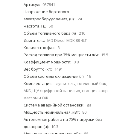
Артикул:
037841
Напряжение бортового
электрооборудования, (В) :
24
Частота, Гц:
50
Объём топливного бака (л):
210
Двигатель:
MD Diesel MDK 88 4LT
Количество фаз:
3
Расход топлива при 75% мощности л/ч:
15.5
Коэффициент мощности:
0.8
Вес брутто (кг):
1491
Объём системы охлаждения (л):
16
Комплектация:
глушитель, топливный бак,
АКБ, ЩУ с цифровой панелью, станция запр.
маслом и ОЖ
Система аварийной остановки:
да
Мощность номинальная, кВт:
80
Автономная работа на 75% нагрузки без
дозаправ (ч):
10.3
Мощность максимальная, кВт:
88