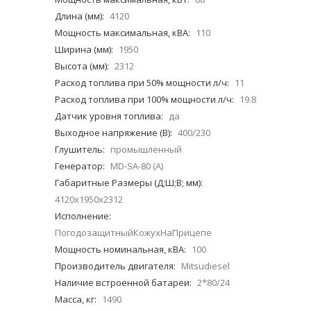
Длина (мм):
4120
Мощность максимальная, кВА:
110
Ширина (мм):
1950
Высота (мм):
2312
Расход топлива при 50% мощности л/ч:
11
Расход топлива при 100% мощности л/ч:
19.8
Датчик уровня топлива:
да
Выходное напряжение (В):
400/230
Глушитель:
промышленный
Генератор:
MD-SA-80 (А)
Габаритные Размеры (Д;Ш;В; мм):
4120х1950х2312
Исполнение:
ПогодозащитныйКожухНаПрицепе
Мощность номинальная, кВА:
100
Производитель двигателя:
Mitsudiesel
Наличие встроенной батареи:
2*80/24
Масса, кг:
1490