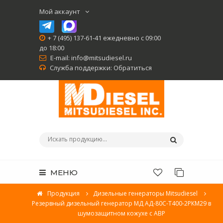
Мой аккаунт
+ 7 (495) 137-61-41 ежедневно с 09:00
до 18:00
E-mail:
info@mitsudiesel.ru
Служба поддержки:
Обратиться
МЕНЮ
Продукция
Дизельные генераторы Mitsudiesel
Резервный дизельный генератор МД АД-80С-Т400-2РКМ29 в
шумозащитном кожухе с АВР