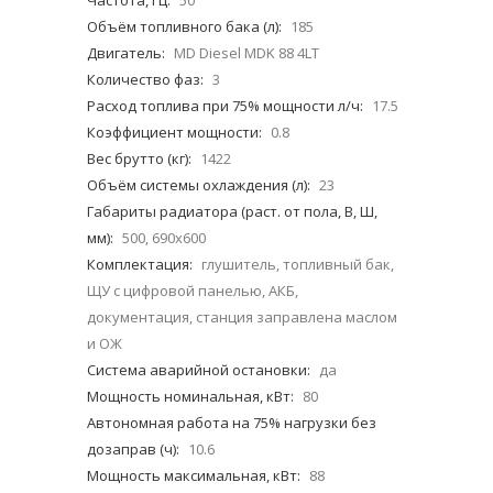
Частота, Гц:
50
Объём топливного бака (л):
185
Двигатель:
MD Diesel MDK 88 4LT
Количество фаз:
3
Расход топлива при 75% мощности л/ч:
17.5
Коэффициент мощности:
0.8
Вес брутто (кг):
1422
Объём системы охлаждения (л):
23
Габариты радиатора (раст. от пола, В, Ш,
мм):
500, 690x600
Комплектация:
глушитель, топливный бак,
ЩУ с цифровой панелью, АКБ,
документация, станция заправлена маслом
и ОЖ
Система аварийной остановки:
да
Мощность номинальная, кВт:
80
Автономная работа на 75% нагрузки без
дозаправ (ч):
10.6
Мощность максимальная, кВт:
88