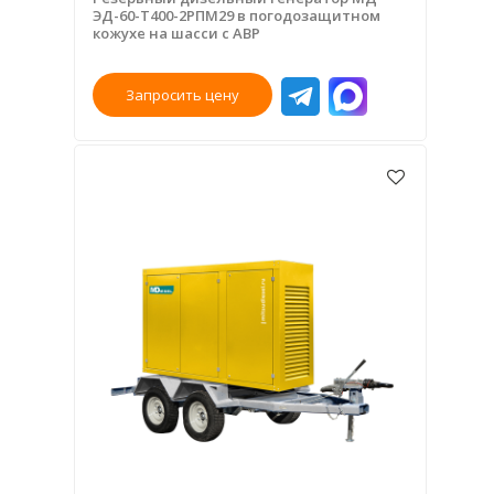
ЭД-60-Т400-2РПМ29 в погодозащитном
кожухе на шасси с АВР
Запросить цену