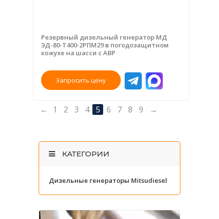
Резервный дизельный генератор МД
ЭД-80-Т400-2РПМ29 в погодозащитном
кожухе на шасси с АВР
Запросить цену
←
1
2
3
4
5
6
7
8
9
→
КАТЕГОРИИ
Дизельные генераторы Mitsudiesel