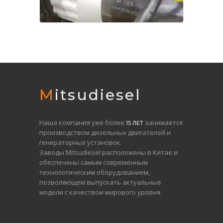
Mitsudiesel
Наша компания уже более
занимается
15 ЛЕТ
производством дизельных двигателей и
генераторных установок.
Заводы Mitsudiesel расположены в Китае и
обеспечены самым современным
технологическим оборудованием,
позволяющем выпускать актуальные
модели с качеством мирового уровня.