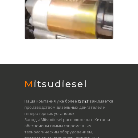
Mitsudiesel
Наша компания уже более
занимается
15 ЛЕТ
производством дизельных двигателей и
генераторных установок.
Заводы Mitsudiesel расположены в Китае и
обеспечены самым современным
технологическим оборудованием,